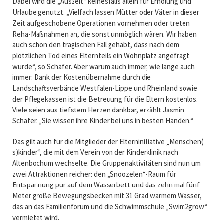
Dabei wird die „Auszeit“ keinesfalls allein für Erholung und
Urlaube genutzt. „Vielfach lassen Mütter oder Väter in dieser
Zeit aufgeschobene Operationen vornehmen oder treten
Reha-Maßnahmen an, die sonst unmöglich wären. Wir haben
auch schon den tragischen Fall gehabt, dass nach dem
plötzlichen Tod eines Elternteils ein Wohnplatz angefragt
wurde“, so Schäfer. Aber warum auch immer, wie lange auch
immer: Dank der Kostenübernahme durch die
Landschaftsverbände Westfalen-Lippe und Rheinland sowie
der Pflegekassen ist die Betreuung für die Eltern kostenlos.
Viele seien aus tiefstem Herzen dankbar, erzählt Jasmin
Schäfer. „Sie wissen ihre Kinder bei uns in besten Händen.“
Das gilt auch für die Mitglieder der Elterninitiative „Menschen(
s)kinder“, die mit dem Verein von der Kinderklinik nach
Altenbochum wechselte. Die Gruppenaktivitäten sind nun um
zwei Attraktionen reicher: den „Snoozelen“-Raum für
Entspannung pur auf dem Wasserbett und das zehn mal fünf
Meter große Bewegungsbecken mit 31 Grad warmem Wasser,
das an das Familienforum und die Schwimmschule „Swim2grow“
vermietet wird.