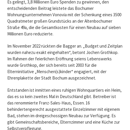
Es gelingt, 3,8 Millionen Euro Spenden zu gewinnen, den
entscheidenden Beitrag leistete das Bochumer
Wohnungsunternehmen Vonovia mit der Schenkung eines 3500
Quadratmeter großen Grundstücks an der Altenbochumer
Straße 49a, die die Gesamtkosten für einen Neubau auf sieben
Millionen Euro reduzierte.
Im November 2022 rückten die Bagger an. „Budget und Zeitplan
wurden nahezu exakt eingehalten“, betont Jochen Grothkop.
Im Rahmen der feierlichen Eröffnung seiens Lebenswerks
wurde Grothkop, der sich bereits seit 2003 für die
Elterninitiative „Menschen(s)kinder“ engagiert, mit der
Ehrenplakette der Stadt Bochum ausgezeichnet.
Entstanden ist inmitten eines ruhigen Wohnquartiers ein Heim,
das es so kein zweites Mal in Deutschland gibt. Betreiber ist
das renommierte Franz-Sales-Haus, Essen. 16
behindertengerecht ausgestattete Einzelzimmer mit eigenem
Bad, stehen im dreigeschossigen Neubau zur Verfügung. Es
gibt Gemeinschaftsbereiche, Elternzimmer und eine Küche zur
Selbstverpflegung.