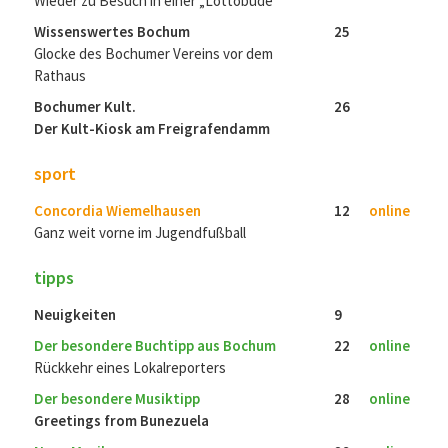
Wieder zu Besuch in einer „Lottobude“
Wissenswertes Bochum
25
Glocke des Bochumer Vereins vor dem
Rathaus
Bochumer Kult.
26
Der Kult-Kiosk am Freigrafendamm
sport
Concordia Wiemelhausen
12
online
Ganz weit vorne im Jugendfußball
tipps
Neuigkeiten
9
Der besondere Buchtipp aus Bochum
22
online
Rückkehr eines Lokalreporters
Der besondere Musiktipp
28
online
Greetings from Bunezuela