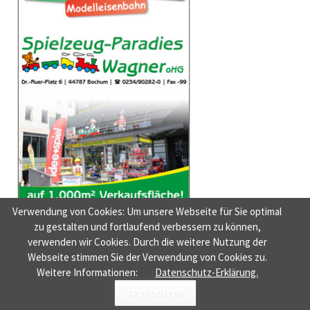
Verwendung von Cookies: Um unsere Webseite für Sie optimal
zu gestalten und fortlaufend verbessern zu können,
verwenden wir Cookies. Durch die weitere Nutzung der
Webseite stimmen Sie der Verwendung von Cookies zu.
NAVIGATION
HOME
AUSGABEN
NEUIGKEITEN
NEUE MUSIK
DER FILMTIPP
Weitere Informationen:
Datenschutz-Erklärung.
ÜBERSPRINGEN
© BOCHUM MACHT SPASS
ROCKSOLID CONTAO THEMES & TEMPLATES
Akzeptieren