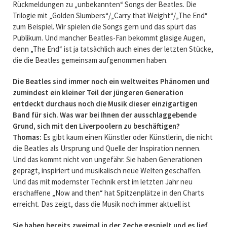
Rückmeldungen zu „unbekannten“ Songs der Beatles. Die
Trilogie mit „Golden Slumbers“/„Carry that Weight“/„The End“
zum Beispiel. Wir spielen die Songs gern und das spürt das
Publikum. Und mancher Beatles-Fan bekommt glasige Augen,
denn „The End“ ist ja tatsächlich auch eines der letzten Stücke,
die die Beatles gemeinsam aufgenommen haben.
Die Beatles sind immer noch ein weltweites Phänomen und
zumindest ein kleiner Teil der jüngeren Generation
entdeckt durchaus noch die Musik dieser einzigartigen
Band für sich. Was war bei Ihnen der ausschlaggebende
Grund, sich mit den Liverpoolern zu beschäftigen?
Thomas:
Es gibt kaum einen Künstler oder Künstlerin, die nicht
die Beatles als Ursprung und Quelle der Inspiration nennen.
Und das kommt nicht von ungefähr. Sie haben Generationen
geprägt, inspiriert und musikalisch neue Welten geschaffen.
Und das mit modernster Technik erst im letzten Jahr neu
erschaffene „Now and then“ hat Spitzenplätze in den Charts
erreicht. Das zeigt, dass die Musik noch immer aktuell ist
Sie haben bereits zweimal in der Zeche gespielt und es lief