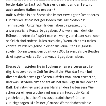
beide Male fantastisch. Wäre es da nicht an der Zeit, nun
auch andere Hallen zu erobern?
Ralf:
Auftritte in der Zeche sind immer etwas ganz Besonderes.
Für Musiker ist das heiliger Boden. Wie Wimbledon für
Tennisspieler. Unzählige Helden haben da gespielt und
unvergessliche Konzerte gegeben. Und wenn man dort die
Bühne betreten darf, spürt man ein wenig von dieser Aura. Aber
natürlich sind andere Hallen auch okay. Wenn ich es mir malen
könnte, würde ich gerne in einer ausverkauften Grugahalle
spielen. So ein wenig den Spirit von 1966 tanken, als die Beatles
da ein spektakuläres Sonderkonzert gegeben haben.
Dieses Jahr spielen Sie in Bochum einen weiteren großen
Gig. Und zwar beim Zeltfestival Ruhr. Was darf man bei
diesem doch etwas größeren Auftritt von Ihnen erwarten,
und was ist vielleicht anders als bei den Gigs in der Zeche?
Ralf:
Definitiv neu wird unser Mann an den Tasten sein. Wie
schon vor einigen Wochen auf unserem Facebook- Kanal
geschrieben, hat sich Chris aus persönlichen Gründen
zurückgezogen. Mit Rainer „Caruso“ Werner haben wir die