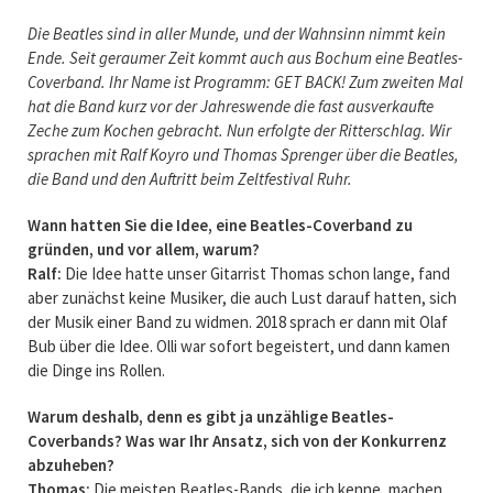
Die Beatles sind in aller Munde, und der Wahnsinn nimmt kein
Ende. Seit geraumer Zeit kommt auch aus Bochum eine Beatles-
Coverband. Ihr Name ist Programm: GET BACK! Zum zweiten Mal
hat die Band kurz vor der Jahreswende die fast ausverkaufte
Zeche zum Kochen gebracht. Nun erfolgte der Ritterschlag. Wir
sprachen mit Ralf Koyro und Thomas Sprenger über die Beatles,
die Band und den Auftritt beim Zeltfestival Ruhr.
Wann hatten Sie die Idee, eine Beatles-Coverband zu
gründen, und vor allem, warum?
Ralf:
Die Idee hatte unser Gitarrist Thomas schon lange, fand
aber zunächst keine Musiker, die auch Lust darauf hatten, sich
der Musik einer Band zu widmen. 2018 sprach er dann mit Olaf
Bub über die Idee. Olli war sofort begeistert, und dann kamen
die Dinge ins Rollen.
Warum deshalb, denn es gibt ja unzählige Beatles-
Coverbands? Was war Ihr Ansatz, sich von der Konkurrenz
abzuheben?
Thomas:
Die meisten Beatles-Bands, die ich kenne, machen