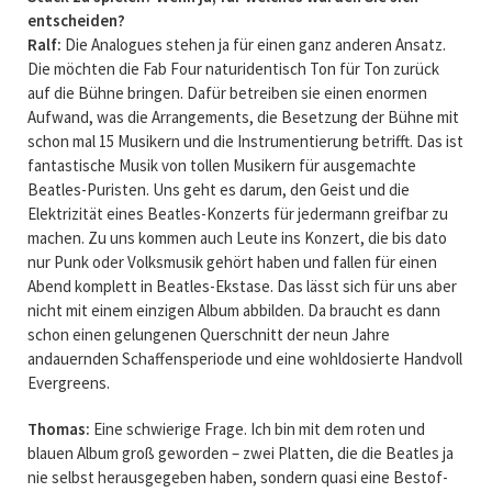
entscheiden?
Ralf:
Die Analogues stehen ja für einen ganz anderen Ansatz.
Die möchten die Fab Four naturidentisch Ton für Ton zurück
auf die Bühne bringen. Dafür betreiben sie einen enormen
Aufwand, was die Arrangements, die Besetzung der Bühne mit
schon mal 15 Musikern und die Instrumentierung betrifft. Das ist
fantastische Musik von tollen Musikern für ausgemachte
Beatles-Puristen. Uns geht es darum, den Geist und die
Elektrizität eines Beatles-Konzerts für jedermann greifbar zu
machen. Zu uns kommen auch Leute ins Konzert, die bis dato
nur Punk oder Volksmusik gehört haben und fallen für einen
Abend komplett in Beatles-Ekstase. Das lässt sich für uns aber
nicht mit einem einzigen Album abbilden. Da braucht es dann
schon einen gelungenen Querschnitt der neun Jahre
andauernden Schaffensperiode und eine wohldosierte Handvoll
Evergreens.
Thomas:
Eine schwierige Frage. Ich bin mit dem roten und
blauen Album groß geworden – zwei Platten, die die Beatles ja
nie selbst herausgegeben haben, sondern quasi eine Bestof-