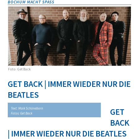
BOCHUM MACHT SPASS
Foto: Get Back
GET BACK | IMMER WIEDER NUR DIE
BEATLES
Text: Maik Schöneborn
GET
Fotos: Get Back
BACK
| IMMER WIEDER NUR DIE BEATLES