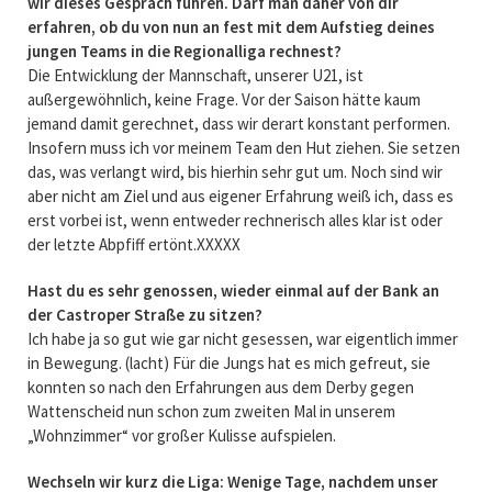
wir dieses Gespräch führen. Darf man daher von dir
erfahren, ob du von nun an fest mit dem Aufstieg deines
jungen Teams in die Regionalliga rechnest?
Die Entwicklung der Mannschaft, unserer U21, ist
außergewöhnlich, keine Frage. Vor der Saison hätte kaum
jemand damit gerechnet, dass wir derart konstant performen.
Insofern muss ich vor meinem Team den Hut ziehen. Sie setzen
das, was verlangt wird, bis hierhin sehr gut um. Noch sind wir
aber nicht am Ziel und aus eigener Erfahrung weiß ich, dass es
erst vorbei ist, wenn entweder rechnerisch alles klar ist oder
der letzte Abpfiff ertönt.XXXXX
Hast du es sehr genossen, wieder einmal auf der Bank an
der Castroper Straße zu sitzen?
Ich habe ja so gut wie gar nicht gesessen, war eigentlich immer
in Bewegung. (lacht) Für die Jungs hat es mich gefreut, sie
konnten so nach den Erfahrungen aus dem Derby gegen
Wattenscheid nun schon zum zweiten Mal in unserem
„Wohnzimmer“ vor großer Kulisse aufspielen.
Wechseln wir kurz die Liga: Wenige Tage, nachdem unser