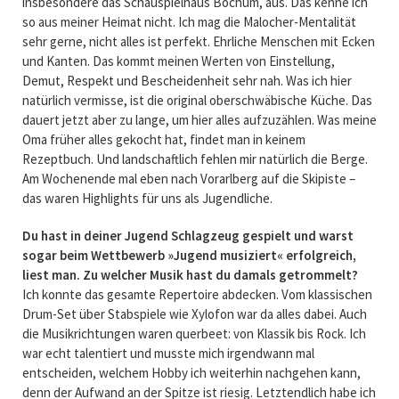
insbesondere das Schauspielhaus Bochum, aus. Das kenne ich
so aus meiner Heimat nicht. Ich mag die Malocher-Mentalität
sehr gerne, nicht alles ist perfekt. Ehrliche Menschen mit Ecken
und Kanten. Das kommt meinen Werten von Einstellung,
Demut, Respekt und Bescheidenheit sehr nah. Was ich hier
natürlich vermisse, ist die original oberschwäbische Küche. Das
dauert jetzt aber zu lange, um hier alles aufzuzählen. Was meine
Oma früher alles gekocht hat, findet man in keinem
Rezeptbuch. Und landschaftlich fehlen mir natürlich die Berge.
Am Wochenende mal eben nach Vorarlberg auf die Skipiste –
das waren Highlights für uns als Jugendliche.
Du hast in deiner Jugend Schlagzeug gespielt und warst
sogar beim Wettbewerb »Jugend musiziert« erfolgreich,
liest man. Zu welcher Musik hast du damals getrommelt?
Ich konnte das gesamte Repertoire abdecken. Vom klassischen
Drum-Set über Stabspiele wie Xylofon war da alles dabei. Auch
die Musikrichtungen waren querbeet: von Klassik bis Rock. Ich
war echt talentiert und musste mich irgendwann mal
entscheiden, welchem Hobby ich weiterhin nachgehen kann,
denn der Aufwand an der Spitze ist riesig. Letztendlich habe ich