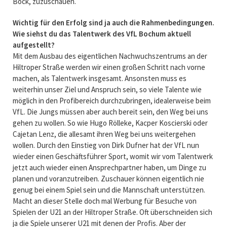
Bock, zuzuschauen.
Wichtig für den Erfolg sind ja auch die Rahmenbedingungen.
Wie siehst du das Talentwerk des VfL Bochum aktuell
aufgestellt?
Mit dem Ausbau des eigentlichen Nachwuchszentrums an der
Hiltroper Straße werden wir einen großen Schritt nach vorne
machen, als Talentwerk insgesamt. Ansonsten muss es
weiterhin unser Ziel und Anspruch sein, so viele Talente wie
möglich in den Profibereich durchzubringen, idealerweise beim
VfL. Die Jungs müssen aber auch bereit sein, den Weg bei uns
gehen zu wollen. So wie Hugo Rölleke, Kacper Koscierski oder
Cajetan Lenz, die allesamt ihren Weg bei uns weitergehen
wollen. Durch den Einstieg von Dirk Dufner hat der VfL nun
wieder einen Geschäftsführer Sport, womit wir vom Talentwerk
jetzt auch wieder einen Ansprechpartner haben, um Dinge zu
planen und voranzutreiben. Zuschauer können eigentlich nie
genug bei einem Spiel sein und die Mannschaft unterstützen.
Macht an dieser Stelle doch mal Werbung für Besuche von
Spielen der U21 an der Hiltroper Straße. Oft überschneiden sich
ja die Spiele unserer U21 mit denen der Profis. Aber der