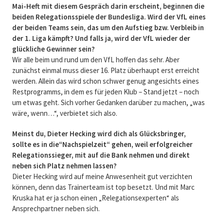
Mai-Heft mit diesem Gespräch darin erscheint, beginnen die
beiden Relegationsspiele der Bundesliga. Wird der VfL eines
der beiden Teams sein, das um den Aufstieg bzw. Verbleib in
der 1. Liga kämpft? Und falls ja, wird der VfL wieder der
glückliche Gewinner sein?
Wir alle beim und rund um den VfL hoffen das sehr. Aber
zunächst einmal muss dieser 16. Platz überhaupt erst erreicht
werden. Allein das wird schon schwer genug angesichts eines
Restprogramms, in dem es für jeden Klub – Stand jetzt – noch
um etwas geht. Sich vorher Gedanken darüber zu machen, „was
wäre, wenn…“, verbietet sich also.
Meinst du, Dieter Hecking wird dich als Glücksbringer,
sollte es in die“Nachspielzeit“ gehen, weil erfolgreicher
Relegationssieger, mit auf die Bank nehmen und direkt
neben sich Platz nehmen lassen?
Dieter Hecking wird auf meine Anwesenheit gut verzichten
können, denn das Trainerteam ist top besetzt. Und mit Marc
Kruska hat er ja schon einen „Relegationsexperten“ als
Ansprechpartner neben sich.