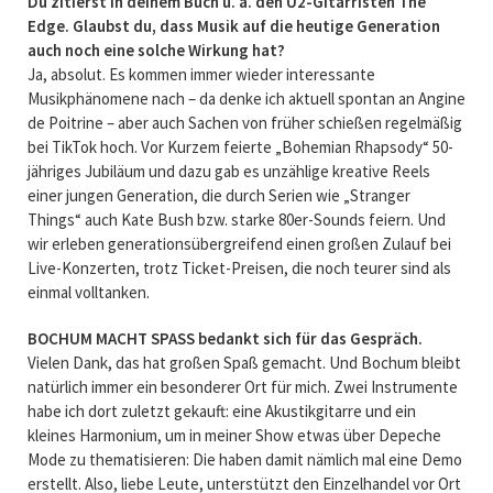
Du zitierst in deinem Buch u. a. den U2-Gitarristen The
Edge. Glaubst du, dass Musik auf die heutige Generation
auch noch eine solche Wirkung hat?
Ja, absolut. Es kommen immer wieder interessante
Musikphänomene nach – da denke ich aktuell spontan an Angine
de Poitrine – aber auch Sachen von früher schießen regelmäßig
bei TikTok hoch. Vor Kurzem feierte „Bohemian Rhapsody“ 50-
jähriges Jubiläum und dazu gab es unzählige kreative Reels
einer jungen Generation, die durch Serien wie „Stranger
Things“ auch Kate Bush bzw. starke 80er-Sounds feiern. Und
wir erleben generationsübergreifend einen großen Zulauf bei
Live-Konzerten, trotz Ticket-Preisen, die noch teurer sind als
einmal volltanken.
BOCHUM MACHT SPASS bedankt sich für das Gespräch.
Vielen Dank, das hat großen Spaß gemacht. Und Bochum bleibt
natürlich immer ein besonderer Ort für mich. Zwei Instrumente
habe ich dort zuletzt gekauft: eine Akustikgitarre und ein
kleines Harmonium, um in meiner Show etwas über Depeche
Mode zu thematisieren: Die haben damit nämlich mal eine Demo
erstellt. Also, liebe Leute, unterstützt den Einzelhandel vor Ort