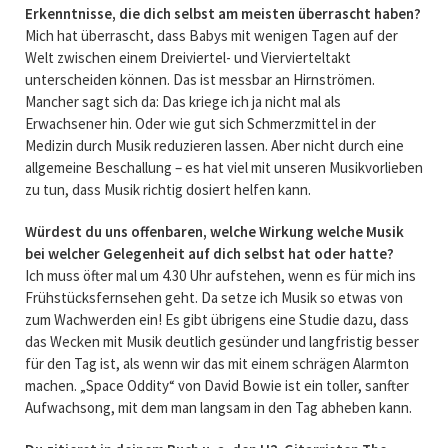
Erkenntnisse, die dich selbst am meisten überrascht haben?
Mich hat überrascht, dass Babys mit wenigen Tagen auf der
Welt zwischen einem Dreiviertel- und Viervierteltakt
unterscheiden können. Das ist messbar an Hirnströmen.
Mancher sagt sich da: Das kriege ich ja nicht mal als
Erwachsener hin. Oder wie gut sich Schmerzmittel in der
Medizin durch Musik reduzieren lassen. Aber nicht durch eine
allgemeine Beschallung – es hat viel mit unseren Musikvorlieben
zu tun, dass Musik richtig dosiert helfen kann.
Würdest du uns offenbaren, welche Wirkung welche Musik
bei welcher Gelegenheit auf dich selbst hat oder hatte?
Ich muss öfter mal um 4.30 Uhr aufstehen, wenn es für mich ins
Frühstücksfernsehen geht. Da setze ich Musik so etwas von
zum Wachwerden ein! Es gibt übrigens eine Studie dazu, dass
das Wecken mit Musik deutlich gesünder und langfristig besser
für den Tag ist, als wenn wir das mit einem schrägen Alarmton
machen. „Space Oddity“ von David Bowie ist ein toller, sanfter
Aufwachsong, mit dem man langsam in den Tag abheben kann.