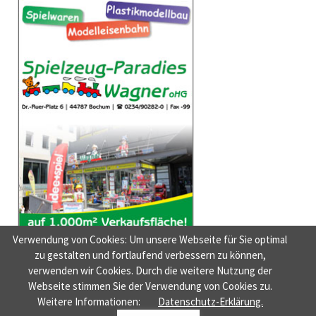
Verwendung von Cookies: Um unsere Webseite für Sie optimal
zu gestalten und fortlaufend verbessern zu können,
verwenden wir Cookies. Durch die weitere Nutzung der
Webseite stimmen Sie der Verwendung von Cookies zu.
NAVIGATION
HOME
AUSGABEN
NEUIGKEITEN
NEUE MUSIK
DER FILMTIPP
Weitere Informationen:
Datenschutz-Erklärung.
ÜBERSPRINGEN